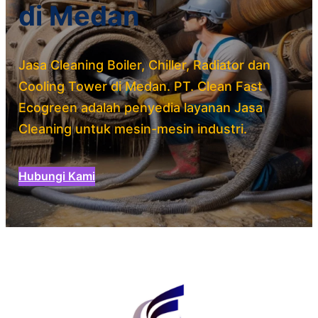
di Medan
Jasa Cleaning Boiler, Chiller, Radiator dan
Cooling Tower di Medan. PT. Clean Fast
Ecogreen adalah penyedia layanan Jasa
Cleaning untuk mesin-mesin industri.
Hubungi Kami