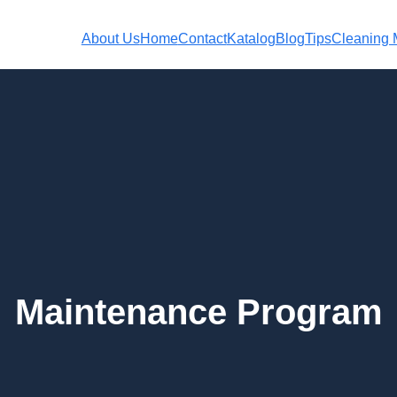
About Us
Home
Contact
Katalog
Blog
Tips
Cleaning M
Maintenance Program