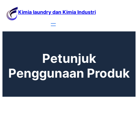
Lewati
Kimia laundry dan Kimia Industri
ke
konten
Petunjuk
Penggunaan Produk