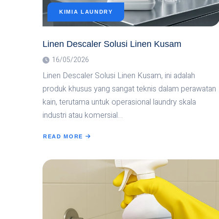
KIMIA LAUNDRY
Linen Descaler Solusi Linen Kusam
16/05/2026
Linen Descaler Solusi Linen Kusam, ini adalah
produk khusus yang sangat teknis dalam perawatan
kain, terutama untuk operasional laundry skala
industri atau komersial…
READ MORE
ABOUT
LINEN
DESCALER
SOLUSI
LINEN
KUSAM