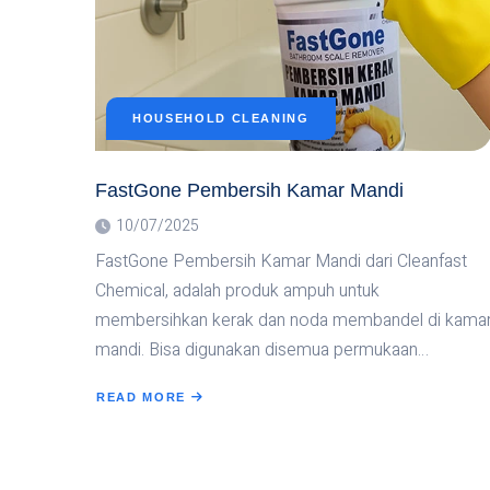
HOUSEHOLD CLEANING
FastGone Pembersih Kamar Mandi
10/07/2025
FastGone Pembersih Kamar Mandi dari Cleanfast
Chemical, adalah produk ampuh untuk
membersihkan kerak dan noda membandel di kama
mandi. Bisa digunakan disemua permukaan…
READ MORE
ABOUT
FASTGONE
PEMBERSIH
KAMAR
MANDI