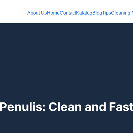
About Us
Home
Contact
Katalog
Blog
Tips
Cleaning M
Penulis:
Clean and Fas