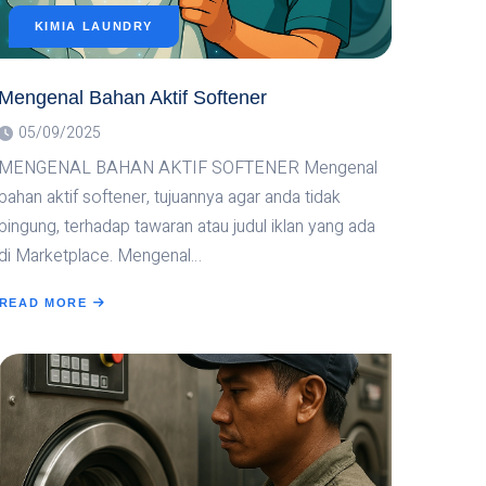
KIMIA LAUNDRY
Mengenal Bahan Aktif Softener
05/09/2025
MENGENAL BAHAN AKTIF SOFTENER Mengenal
bahan aktif softener, tujuannya agar anda tidak
bingung, terhadap tawaran atau judul iklan yang ada
di Marketplace. Mengenal…
READ MORE
ABOUT
MENGENAL
BAHAN
AKTIF
SOFTENER