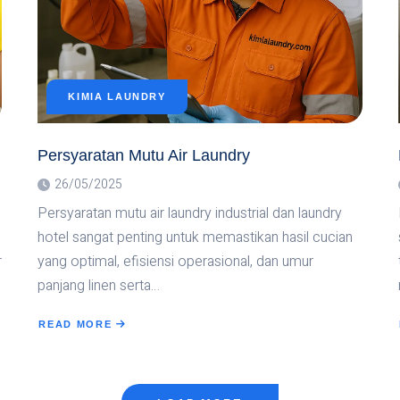
KIMIA LAUNDRY
Persyaratan Mutu Air Laundry
26/05/2025
Persyaratan mutu air laundry industrial dan laundry
hotel sangat penting untuk memastikan hasil cucian
r
yang optimal, efisiensi operasional, dan umur
panjang linen serta…
READ MORE
ABOUT
PERSYARATAN
MUTU
AIR
LAUNDRY