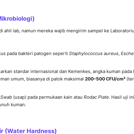
Mikrobiologi)
di ahli lab, namun mereka wajib mengirim sampel ke Laboratori
us pada bakteri patogen seperti
Staphylococcus aureus
,
Escher
arkan standar internasional dan Kemenkes, angka kuman pada 
kuman umum, biasanya di patok maksimal
200–500 CFU/cm²
(te
e
Swab
(usap) pada permukaan kain atau
Rodac Plate
. Hasil uji 
unuh kuman.
r (Water Hardness)