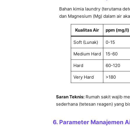
Bahan kimia laundry (terutama deter
dan Magnesium (Mg) dalam air aka
Kualitas Air
ppm (mg/l)
Soft (Lunak)
0-15
Medium Hard
15-60
Hard
60-120
Very Hard
>180
Saran Teknis:
Rumah sakit wajib mem
sederhana (tetesan reagen) yang bis
6.
Parameter Manajemen Ai