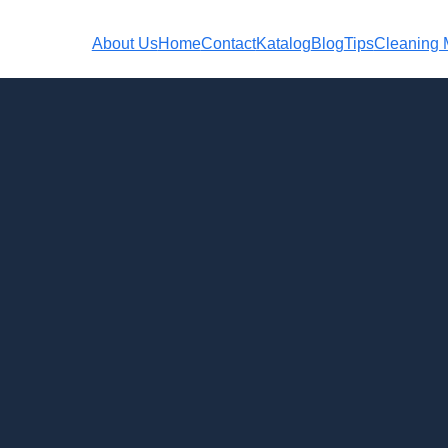
About Us
Home
Contact
Katalog
Blog
Tips
Cleaning M