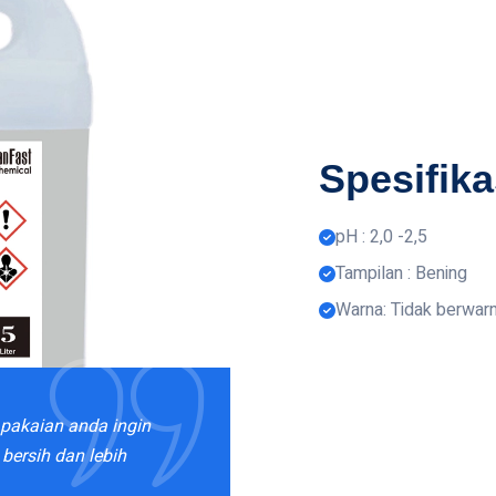
Spesifik
pH : 2,0 -2,5
Tampilan : Bening
Warna: Tidak berwar
u pakaian anda ingin
 bersih dan lebih