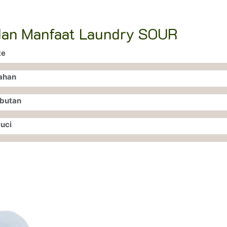
dan Manfaat Laundry SOUR
te
ahan
butan
uci