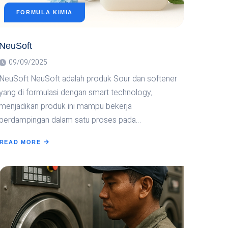
FORMULA KIMIA
NeuSoft
09/09/2025
NeuSoft NeuSoft adalah produk Sour dan softener
yang di formulasi dengan smart technology,
menjadikan produk ini mampu bekerja
berdampingan dalam satu proses pada…
READ MORE
ABOUT
NEUSOFT