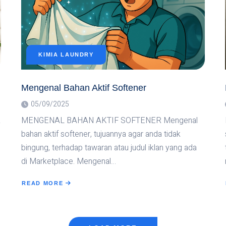
KIMIA LAUNDRY
Mengenal Bahan Aktif Softener
05/09/2025
k
MENGENAL BAHAN AKTIF SOFTENER Mengenal
bahan aktif softener, tujuannya agar anda tidak
bingung, terhadap tawaran atau judul iklan yang ada
di Marketplace. Mengenal…
READ MORE
ABOUT
MENGENAL
BAHAN
AKTIF
SOFTENER