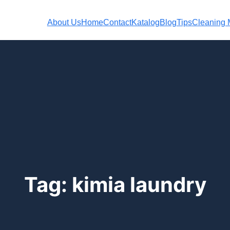
About Us
Home
Contact
Katalog
Blog
Tips
Cleaning M
Tag:
kimia laundry