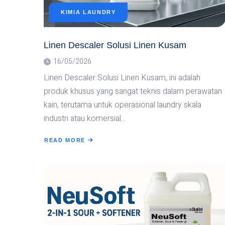
KIMIA LAUNDRY
Linen Descaler Solusi Linen Kusam
16/05/2026
Linen Descaler Solusi Linen Kusam, ini adalah
produk khusus yang sangat teknis dalam perawatan
kain, terutama untuk operasional laundry skala
industri atau komersial…
READ MORE
ABOUT
LINEN
DESCALER
SOLUSI
LINEN
KUSAM