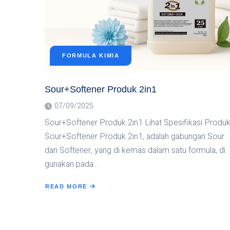
FORMULA KIMIA
Sour+Softener Produk 2in1
07/09/2025
Sour+Softener Produk 2in1 Lihat Spesifikasi Produ
Sour+Softener Produk 2in1, adalah gabungan Sour
dan Softener, yang di kemas dalam satu formula, di
gunakan pada…
READ MORE
ABOUT
SOUR+SOFTENER
PRODUK
2IN1