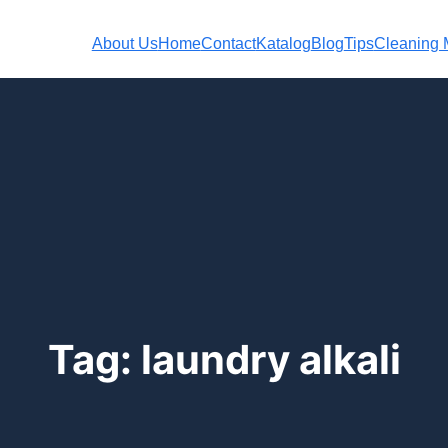
About Us
Home
Contact
Katalog
Blog
Tips
Cleaning M
Tag:
laundry alkali