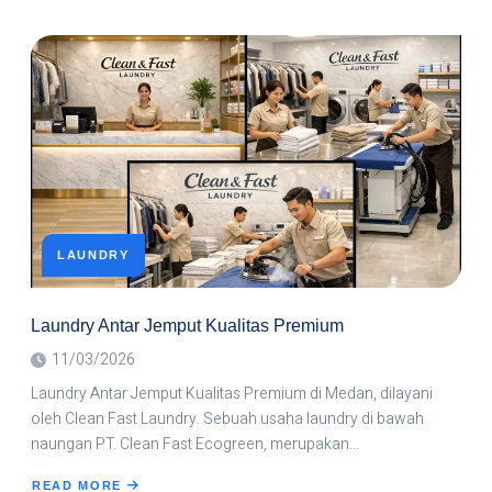
LAUNDRY
ANTAR
JEMPUT
TERDEKAT
DARI
LOKASI
SAYA
LAUNDRY
Laundry Antar Jemput Kualitas Premium
11/03/2026
Laundry Antar Jemput Kualitas Premium di Medan, dilayani
oleh Clean Fast Laundry. Sebuah usaha laundry di bawah
naungan PT. Clean Fast Ecogreen, merupakan…
READ MORE
ABOUT