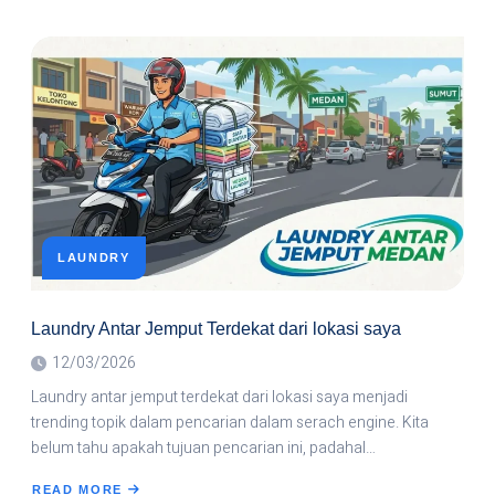
ABOUT
LAUNDRY
ANTAR
JEMPUT
KILOAN
DAN
SATUAN
TERDEKAT
LAUNDRY
Laundry Antar Jemput Terdekat dari lokasi saya
12/03/2026
Laundry antar jemput terdekat dari lokasi saya menjadi
trending topik dalam pencarian dalam serach engine. Kita
belum tahu apakah tujuan pencarian ini, padahal…
READ MORE
ABOUT