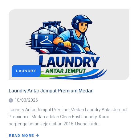
LAUNDRY
ANTAR
JEMPUT
TERDEKAT
DI
MEDAN?
LAUNDRY
Laundry Antar Jemput Premium Medan
10/03/2026
Laundry Antar Jemput Premium Medan Laundry Antar Jemput
Premium di Medan adalah Clean Fast Laundry. Kami
berpengalaman sejak tahun 2016. Usaha ini di…
READ MORE
ABOUT