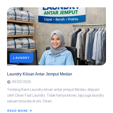
LAUNDRY
ANTAR
JEMPUT
PREMIUM
MEDAN
LAUNDRY
Laundry Kiloan Antar Jemput Medan
09/03/2026
Tentang Kami Laundry kiloan antar jemput Medan, dilayani
oleh Clean Fast Laundry. Tidak hanya kiloan, tapi juga laundry
satuan tersedia di sini. Clean…
READ MORE
ABOUT